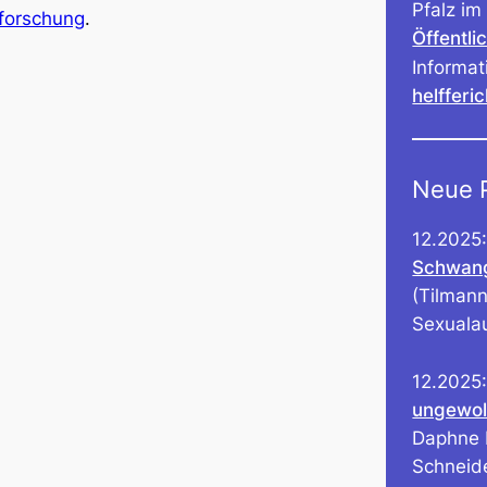
Pfalz im
forschung
.
Öffentli
Informat
helfferic
Neue P
12.2025: 
Schwang
(Tilmann
Sexuala
12.2025:
ungewol
Daphne H
Schneid