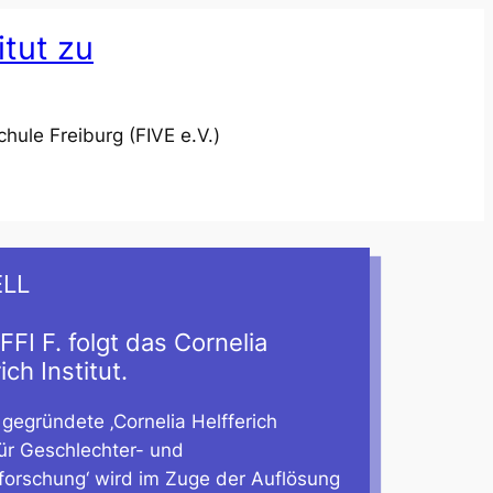
itut zu
ule Freiburg (FIVE e.V.)
LL
FFI F. folgt das Cornelia
ich Institut.
gegründete ‚Cornelia Helfferich
 für Geschlechter- und
forschung‘ wird im Zuge der Auflösung