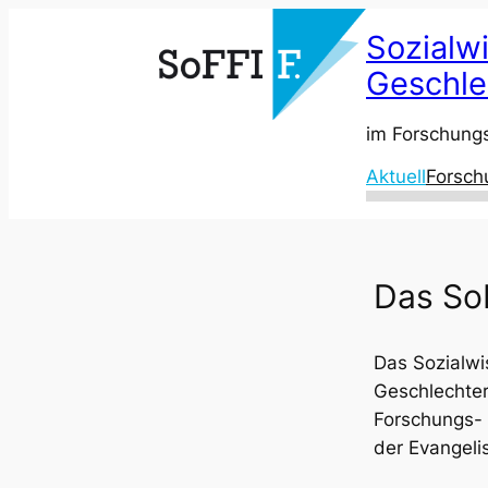
Sozialw
Geschle
im Forschungs
Aktuell
Forsch
Das SoF
Das Sozialwi
Geschlechterf
Forschungs- 
der Evangeli