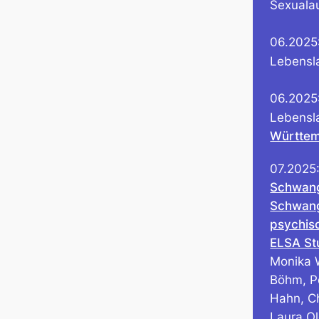
Sexuala
06.2025:
Lebensl
06.2025:
Lebensl
Württe
07.2025:
Schwang
Schwang
psychis
ELSA St
Monika W
Böhm, Pe
Hahn, Ch
Laura O