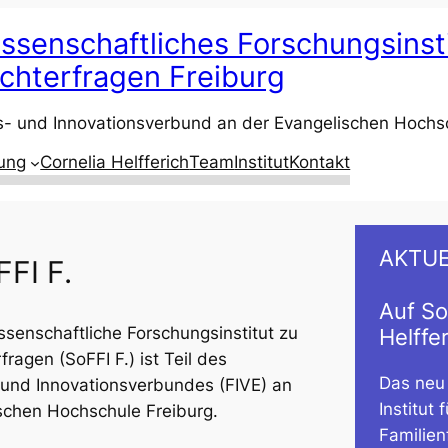
issenschaftliches Forschungsinst
chterfragen Freiburg
- und Innovationsverbund an der Evangelischen Hochsch
ung
Cornelia Helfferich
Team
Institut
Kontakt
AKTUE
FI F.
Auf So
ssenschaftliche Forschungsinstitut zu
Helffer
ragen (SoFFI F.) ist Teil des
Das neu 
und Innovationsverbundes (FIVE) an
Institut
schen Hochschule Freiburg.
Familien