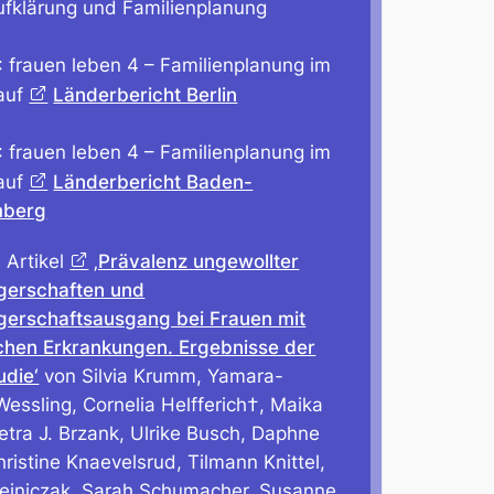
ufklärung und Familienplanung
 frauen leben 4 – Familienplanung im
auf
Länderbericht Berlin
 frauen leben 4 – Familienplanung im
auf
Länderbericht Baden-
mberg
 Artikel
‚Prävalenz ungewollter
erschaften und
erschaftsausgang bei Frauen mit
chen Erkrankungen. Ergebnisse der
udie‘
von Silvia Krumm, Yamara-
essling, Cornelia Helfferich†, Maika
tra J. Brzank, Ulrike Busch, Daphne
ristine Knaevelsrud, Tilmann Knittel,
lejniczak, Sarah Schumacher, Susanne