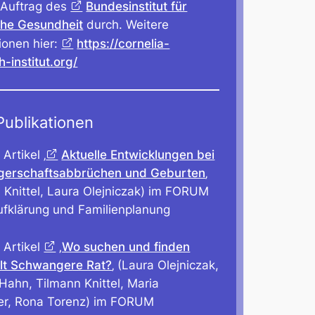
 Auftrag des
Bundesinstitut für
che Gesundheit
durch. Weitere
ionen hier:
https://cornelia-
h-institut.org/
ublikationen
Artikel ‚
Aktuelle Entwicklungen bei
erschaftsabbrüchen und Geburten
‚
 Knittel, Laura Olejniczak) im FORUM
ufklärung und Familienplanung
 Artikel
‚Wo suchen und finden
lt Schwangere Rat?
‚ (Laura Olejniczak,
ahn, Tilmann Knittel, Maria
er, Rona Torenz) im FORUM