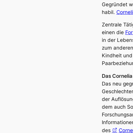
Gegründet wu
habil.
Corneli
Zentrale Tät
einen die
For
in der Leben
zum anderen
Kindheit und
Paarbeziehu
Das Cornelia 
Das neu gegrü
Geschlechter
der Auflösun
dem auch SoF
Forschungsar
Informatione
des
Cornel