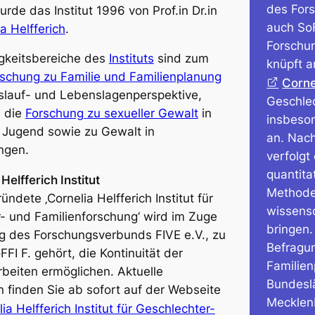
des For
rde das Institut 1996 von Prof.in Dr.in
auch SoF
a Helfferich
.
Forschun
igkeitsbereiche des
Instituts
sind zum
knüpft a
schung zu Familie und Familienplanung
Corne
slauf- und Lebenslagenperspektive,
Geschlec
 die
Forschung zu sexueller Gewalt
in
insbeso
 Jugend sowie zu Gewalt in
an. Nac
ngen.
verfolgt
quantita
Helfferich Institut
Methoden
ndete ‚Cornelia Helfferich Institut für
wissensc
- und Familienforschung‘ wird im Zuge
bringen. 
g des Forschungsverbunds FIVE e.V., zu
Befragun
FI F. gehört, die Kontinuität der
Familien
beiten ermöglichen. Aktuelle
Bundesl
n finden Sie ab sofort auf der Webseite
Mecklen
ia Helfferich Institut für Geschlechter-